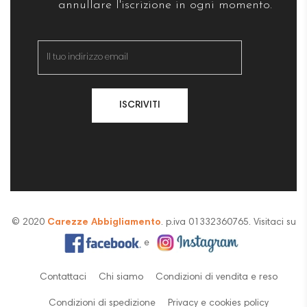
annullare l'iscrizione in ogni momento.
ISCRIVITI
© 2020
Carezze Abbigliamento
. p.iva 01332360765. Visitaci su
e
Contattaci
Chi siamo
Condizioni di vendita e reso
Condizioni di spedizione
Privacy e cookies policy