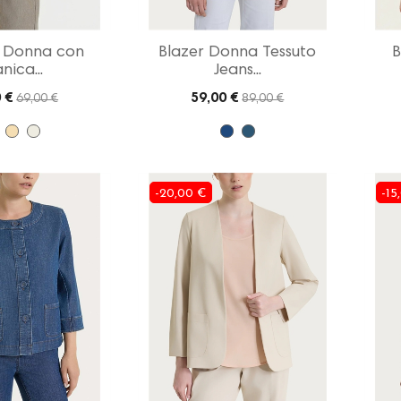
 Donna con
Blazer Donna Tessuto
B
nica...
Jeans...
 €
59,00 €
69,00 €
89,00 €
-20,00 €
-15