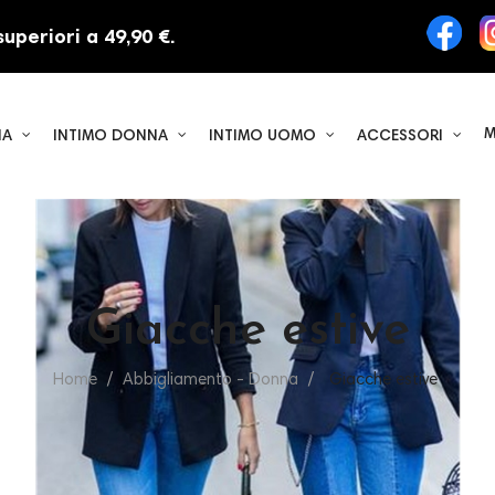
uperiori a 49,90 €.
M
NA
INTIMO DONNA
INTIMO UOMO
ACCESSORI
Giacche estive
Home
Abbigliamento - Donna
Giacche estive