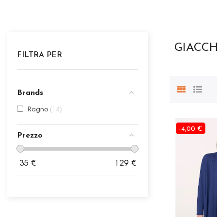
GIACCH
FILTRA PER
Brands
Ragno
14
-4,00 €
Prezzo
35
€
129
€