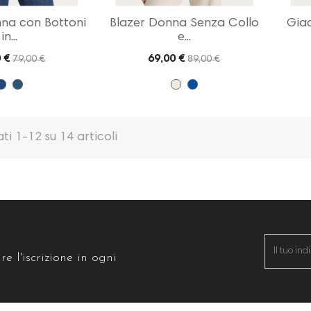
na con Bottoni
Blazer Donna Senza Collo
Giac
in...
e...
 €
69,00 €
79,00 €
89,00 €
ati 1-12 su 14 articoli
re l'iscrizione in ogni